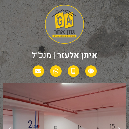
איתן אלעזר
| מנכ״ל