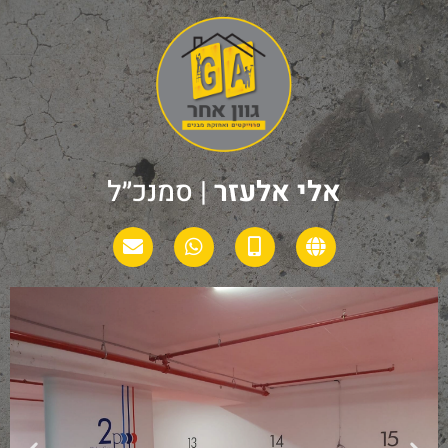
אלי אלעזר
| סמנכ״ל